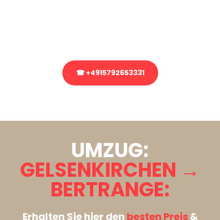
Sie haben Fragen zu Ihrem Transport oder benötigen eine Beratung
bezüglich Ihres Umzug?
Rufen Sie uns gerne an, unser Team aus Experten freut sich, Ihnen
kostenlos weiterzuhelfen!
☎ +4915792653331
Stattdessen eine unverbindliche Anfrage senden
UMZUG:
GELSENKIRCHEN →
BERTRANGE:
Erhalten Sie hier den
besten Preis
&