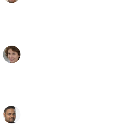
"Besser hätte ich mir den Umzug von
Gelsenkirchen nach Wien nicht
vorstellen können - DANKE!"
Maria W
Umzug von Gelsenkirchen nach Wien
"Mein Klavier kam in unter 24 Stunden
ohne einen Kratzer an - ein
erstklassiger Service!"
Ümit Y.
Klaviertransport in Gelsenkirchen