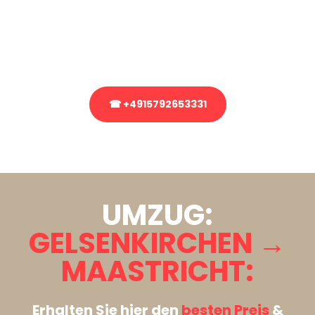
Sie haben Fragen zu Ihrem Transport oder benötigen eine Beratung
bezüglich Ihres Umzug?
Rufen Sie uns gerne an, unser Team aus Experten freut sich, Ihnen
kostenlos weiterzuhelfen!
☎ +4915792653331
Stattdessen eine unverbindliche Anfrage senden
UMZUG:
GELSENKIRCHEN →
MAASTRICHT:
Erhalten Sie hier den
besten Preis
&