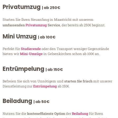
Privatumzug
| ab 250€
Starten Sie Ihren Neuanfang in Maastricht mit unserem
umfassenden
Privatumzug
Service
, der bereits ab 250€ beginnt.
Mini Umzug
| ab 100€
Perfekt für
Studierende
oder den Transport weniger Gegenstände
bieten wir
Mini-Umzüge
in Gelsenkirchen schon ab 100€ an.
Entrümpelung
| ab 150€
Befreien Sie sich von Unnötigem und
starten Sie frisch
mit unserer
Dienstleistung zur
Entrümpelung
ab 150€.
Beiladung
| ab 50€
Nutzen Sie die
kosteneffiziente Option
der
Beiladung
für Ihren