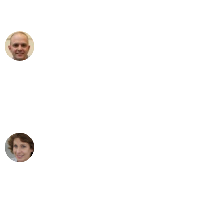
außergewöhnlichen Service!"
Frederik F.
Umzug in Gelsenkirchen
"Besser hätte ich mir den Umzug von
Gelsenkirchen nach Wien nicht
vorstellen können - DANKE!"
Maria W
Umzug von Gelsenkirchen nach Wien
"Mein Klavier kam in unter 24 Stunden
ohne einen Kratzer an - ein
erstklassiger Service!"