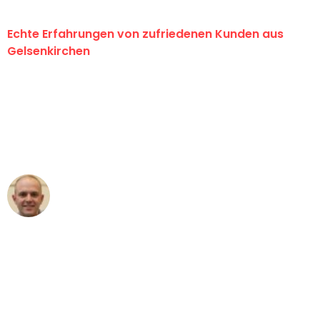
Echte Erfahrungen von zufriedenen Kunden aus
Gelsenkirchen
"Erste Klasse! Ein großes Dankeschön
an das gesamte Team von Martens
Umzugsservice für ihren
außergewöhnlichen Service!"
Frederik F.
Umzug in Gelsenkirchen
"Besser hätte ich mir den Umzug von
Gelsenkirchen nach Wien nicht
vorstellen können - DANKE!"