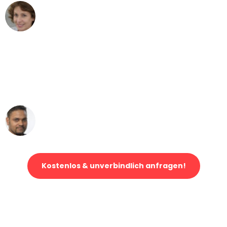
Maria W
Umzug von Gelsenkirchen nach Wien
"Mein Klavier kam in unter 24 Stunden
ohne einen Kratzer an - ein
erstklassiger Service!"
Ümit Y.
Klaviertransport in Gelsenkirchen
Kostenlos & unverbindlich anfragen!
Jetzt anfragen und der nächste glückliche Kunde werden. Alle
Umzugsanfragen sind zu
100% kostenlos & unverbindlich!