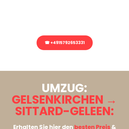
Sie haben Fragen zu Ihrem Transport oder benötigen eine Beratung
bezüglich Ihres Umzug?
Rufen Sie uns gerne an, unser Team aus Experten freut sich, Ihnen
kostenlos weiterzuhelfen!
☎ +4915792653331
Stattdessen eine unverbindliche Anfrage senden
UMZUG:
GELSENKIRCHEN →
SITTARD-GELEEN:
Erhalten Sie hier den
besten Preis
&