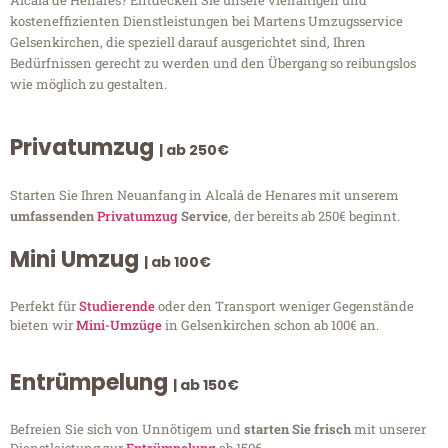
Alcalá de Henares? Entdecken Sie unsere vielfältigen und
kosteneffizienten Dienstleistungen bei Martens Umzugsservice
Gelsenkirchen, die speziell darauf ausgerichtet sind, Ihren
Bedürfnissen gerecht zu werden und den Übergang so reibungslos
wie möglich zu gestalten.
Privatumzug
| ab 250€
Starten Sie Ihren Neuanfang in Alcalá de Henares mit unserem
umfassenden
Privatumzug
Service
, der bereits ab 250€ beginnt.
Mini Umzug
| ab 100€
Perfekt für
Studierende
oder den Transport weniger Gegenstände
bieten wir
Mini-Umzüge
in Gelsenkirchen schon ab 100€ an.
Entrümpelung
| ab 150€
Befreien Sie sich von Unnötigem und
starten Sie frisch
mit unserer
Dienstleistung zur
Entrümpelung
ab 150€.