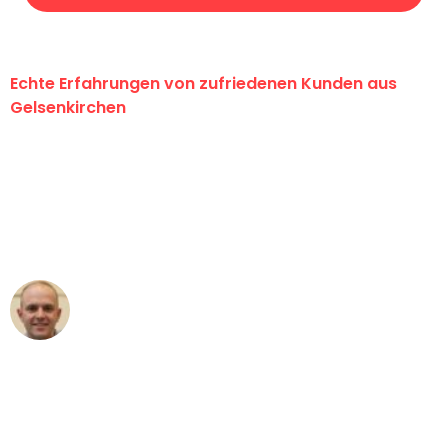
Echte Erfahrungen von zufriedenen Kunden aus
Gelsenkirchen
"Erste Klasse! Ein großes Dankeschön
an das gesamte Team von Martens
Umzugsservice für ihren
außergewöhnlichen Service!"
Frederik F.
Umzug in Gelsenkirchen
"Besser hätte ich mir den Umzug von
Gelsenkirchen nach Wien nicht