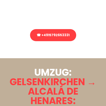
Sie haben Fragen zu Ihrem Transport oder benötigen eine Beratung
bezüglich Ihres Umzug?
Rufen Sie uns gerne an, unser Team aus Experten freut sich, Ihnen
kostenlos weiterzuhelfen!
☎ +4915792653331
Stattdessen eine unverbindliche Anfrage senden
UMZUG:
GELSENKIRCHEN →
ALCALÁ DE
HENARES: