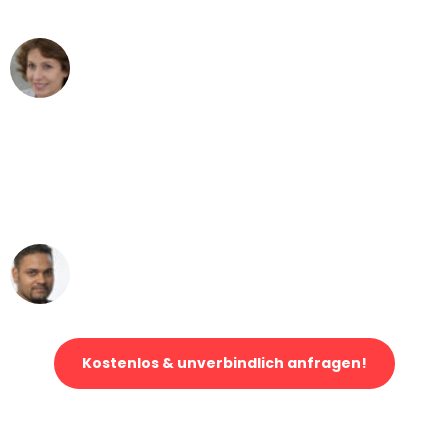
vorstellen können - DANKE!"
Maria W
Umzug von Gelsenkirchen nach Wien
"Mein Klavier kam in unter 24 Stunden
ohne einen Kratzer an - ein
erstklassiger Service!"
Ümit Y.
Klaviertransport in Gelsenkirchen
Kostenlos & unverbindlich anfragen!
Jetzt anfragen und der nächste glückliche Kunde werden. Alle
Umzugsanfragen sind zu
100% kostenlos & unverbindlich!